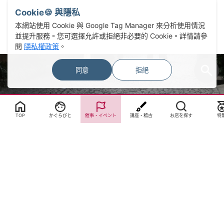
Cookie🍪 與隱私
本網站使用 Cookie 與 Google Tag Manager 來分析使用情況
並提升服務。您可選擇允許或拒絕非必要的 Cookie。詳情請參
閱
隱私權政策
。
同意
拒絕
Select Language
▼
TOP
かぐらびと
催事・イベント
講座・稽古
お店を探す
特
サイトTOP
運営会社案内
サイト理念とコンセプト
プライバシーポリシー
サイトポリシー
お問合せ
掲載申し込み
店舗ログイン