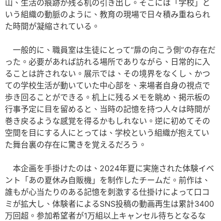
山、生活の痕跡が残る机の引き出し。そこには「学校」と
いう組織の動脈のように、教育の現場で日々積み重ねられ
た時間が凝縮されている。
一般的に、職員室は生徒にとって“扉の向こう側”の存在だ
った。必要があれば訪れる場所でありながら、日常的に入
ることは許されない。展示では、その境界をなくし、かつ
ての学校生活が動いていた中心部を、来場者自身の視点で
歩き回ることができる。机上に残るメモを眺め、掲示板の
行事予定に目を留めると、当時の記憶を持つ人々は時間が
巻き戻るような感覚を得るかもしれない。逆に初めてその
空間を目にする人にとっては、学校という組織が抱えてい
た舞台裏の存在に驚きを覚えるだろう。
本企画を手掛けたのは、2024年夏に実施された体験イベ
ント「あの夏休み自販機」を制作したチームだ。前作は、
誰もが心当たりのある記憶を刺激する仕掛けによって口コ
ミが拡大し、体験者によるSNS投稿の動画再生は累計3400
万回超。参加希望者が1万組以上キャンセル待ちとなるな