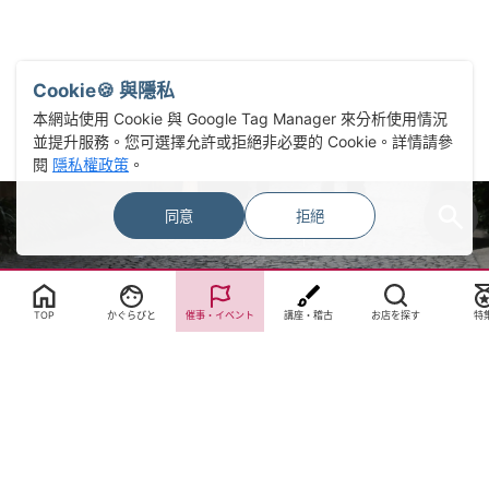
Cookie🍪 與隱私
本網站使用 Cookie 與 Google Tag Manager 來分析使用情況
並提升服務。您可選擇允許或拒絕非必要的 Cookie。詳情請參
閱
隱私權政策
。
同意
拒絕
Select Language
▼
TOP
かぐらびと
催事・イベント
講座・稽古
お店を探す
特