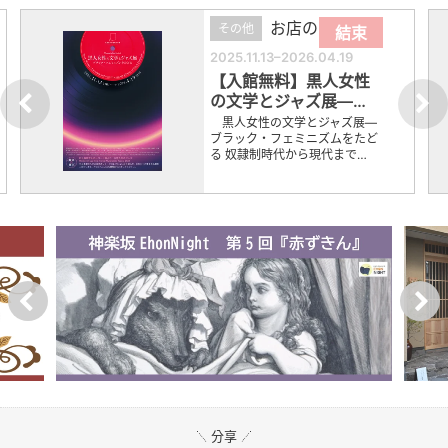
お店の催し
その他
結束
2025.11.13–2026.04.19
【入館無料】黒人女性
の文学とジャズ展―…
黒人女性の文学とジャズ展―
ブラック・フェミニズムをたど
る 奴隷制時代から現代まで…
分享