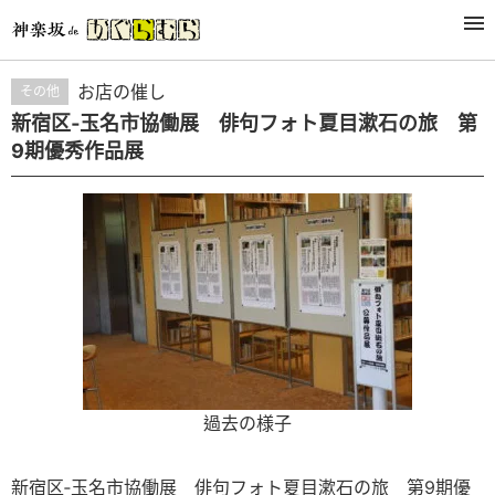
活動
お店の催し
その他
新宿区‐玉名市協働展 俳句フォト夏目漱石の旅 第
9期優秀作品展
過去の様子
新宿区‐玉名市協働展 俳句フォト夏目漱石の旅 第9期優