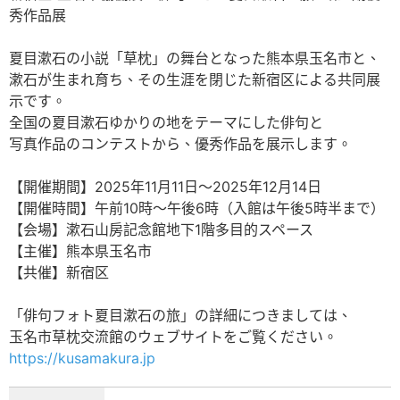
秀作品展
夏目漱石の小説「草枕」の舞台となった熊本県玉名市と、
漱石が生まれ育ち、その生涯を閉じた新宿区による共同展
示です。
全国の夏目漱石ゆかりの地をテーマにした俳句と
写真作品のコンテストから、優秀作品を展示します。
【開催期間】2025年11月11日～2025年12月14日
【開催時間】午前10時～午後6時（入館は午後5時半まで）
【会場】漱石山房記念館地下1階多目的スペース
【主催】熊本県玉名市
【共催】新宿区
「俳句フォト夏目漱石の旅」の詳細につきましては、
玉名市草枕交流館のウェブサイトをご覧ください。
https://kusamakura.jp