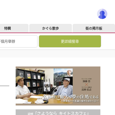
特輯
かぐら散歩
街の掲示板
下個月舉辦
更詳細搜尋