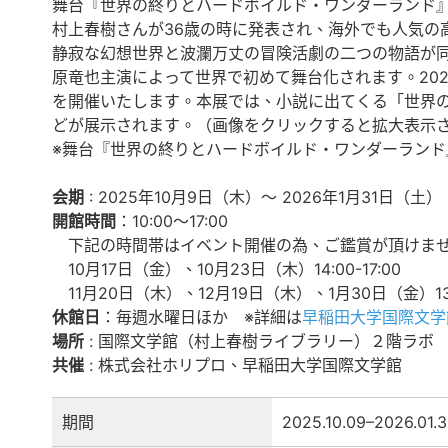
舞台『世界の終りとハードボイルド・ワンダーランド
村上春樹さんが36歳の時に発表され、海外でも人気の
静寂な幻想世界と波瀾万丈の冒険活劇の二つの物語が
原竜也主演によって世界で初めて舞台化されます。20
を開催いたします。本展では、小説に出てくる「世界
どが展示されます。（画像をクリックすると拡大表示
※舞台『世界の終りとハードボイルド・ワンダーランド
会期
: 2025年10月9日（木）〜 2026年1月31日（土）
開館時間
：10:00〜17:00
下記の時間帯はイベント開催の為、ご鑑賞が頂けませ
10月17日（金）、10月23日（木）14:00-17:00
11月20日（木）、12月19日（木）、1月30日（金）13:0
休館日
：毎週水曜日ほか ※詳細は
早稲田大学国際文学
場所
: 国際文学館（村上春樹ライブラリー）２階ラボ
共催
: 株式会社ホリプロ、早稲田大学国際文学館
期間
2025.10.09–2026.01.3