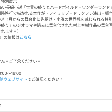
』特別展示
高い長編小説「世界の終りとハードボイルド・ワンダーランド
同時進行で描かれる本作が、フィリップ・ドゥクフレ演出・振
26年1月からの舞台化に先駆け、小説の世界観を感じられる特
の終り」のジオラマや過去に舞台化された村上春樹作品の舞台
されます。）
』の情報は
こちら
ん。ご了承ください。
0〜16:00
館ウェブサイト
でご確認ください。
1