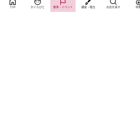
TOP
かぐらびと
催事・イベント
講座・稽古
お店を探す
特
サイトTOP
運営会社案内
サイト理念とコンセプト
プライバシーポリシー
サイトポリシー
お問合せ
掲載申し込み
店舗ログイン
Copyright(c) 2026 神楽坂 de かぐらむら Inc.All Rights Reserved.
Cookie 同意設定