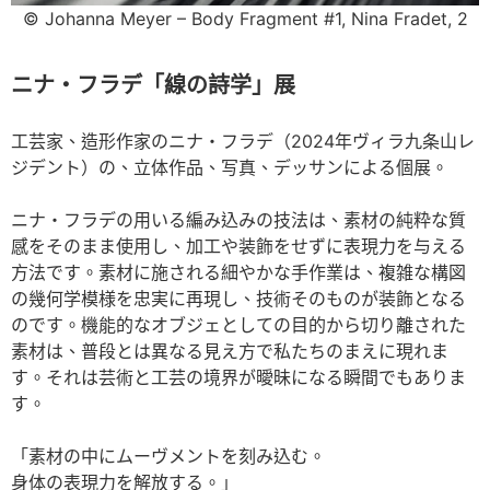
© Johanna Meyer – Body Fragment #1, Nina Fradet, 2
ニナ・フラデ「線の詩学」展
工芸家、造形作家のニナ・フラデ（2024年ヴィラ九条山レ
ジデント）の、立体作品、写真、デッサンによる個展。
ニナ・フラデの用いる編み込みの技法は、素材の純粋な質
感をそのまま使用し、加工や装飾をせずに表現力を与える
方法です。素材に施される細やかな手作業は、複雑な構図
の幾何学模様を忠実に再現し、技術そのものが装飾となる
のです。機能的なオブジェとしての目的から切り離された
素材は、普段とは異なる見え方で私たちのまえに現れま
す。それは芸術と工芸の境界が曖昧になる瞬間でもありま
す。
「素材の中にムーヴメントを刻み込む。
身体の表現力を解放する。」