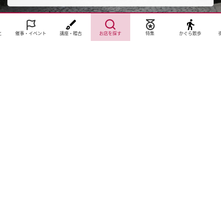
と
催事・イベント
講座・稽古
お店を探す
特集
かぐら散歩
サイトTOP
運営会社案内
サイト理念とコンセプト
プライバシーポリシー
サイトポリシー
お問合せ
掲載申し込み
店舗ログイン
Copyright(c) 2026 神楽坂 de かぐらむら Inc.All Rights Reserved.
Cookie 同意設定