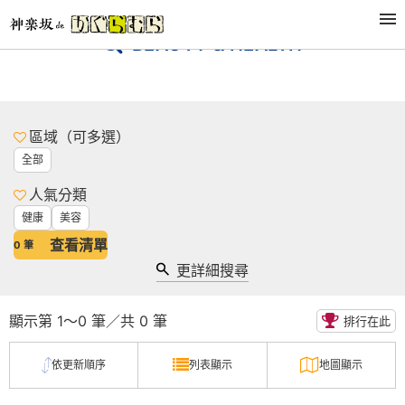
BEAUTY & HEALTH
區域（可多選）
全部
人氣分類
健康
美容
查看清單
0
筆
更詳細搜尋
顯示第 1～0 筆／共 0 筆
排行在此
依更新順序
列表顯示
地圖顯示