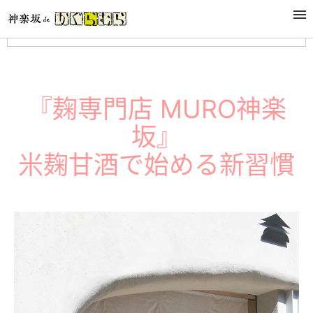
選單
『麹専門店 MURO神楽
坂』
米麹甘酒で始める新習慣