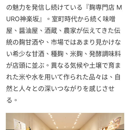
の魅力を発信し続けている『麹専門店 M
URO神楽坂』。室町時代から続く味噌
屋、醤油屋、酒蔵、農家が伝えてきた伝
統の麹甘酒や、市場ではあまり見かけな
い希少な甘酒、種麹、米麹、発酵調味料
が店頭に並ぶ。異なる気候や土壌で育ま
れた米や水を用いて作られた品々は、自
然と人々との深いつながりを感じさせ
る。