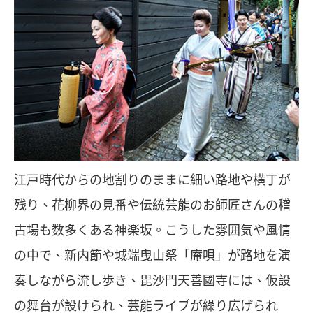
江戸時代からの地割りのままに細い路地や横丁が
残り、花柳界の見番や伝統芸能のお師匠さんの稽
古場も数多くある神楽坂。こうした雰囲気や風情
の中で、新内節や城端曳山祭「庵唄」が路地を演
奏しながら流し歩き、毘沙門天善國寺には、仮設
の舞台が設けられ、芸能ライブが繰り広げられ