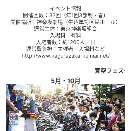
イベント情報
開催回数：33回（年1回3部制、春）
開催場所：神楽坂劇場（牛込箪笥区民ホール）
運営主体：東京神楽坂組合
入場料：有料
入場者数：約1200人／日
運営費負担：主催者＋入場料など
http://www.kagurazaka-kumiai.net/
青空フェスタ
5月・10月