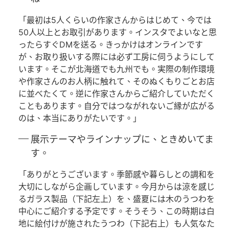
「最初は5人くらいの作家さんからはじめて、今では
50人以上とお取引があります。インスタでよいなと思
ったらすぐDMを送る。きっかけはオンラインです
が、お取り扱いする際には必ず工房に伺うようにして
います。そこが北海道でも九州でも。実際の制作環境
や作家さんのお人柄に触れて、そのぬくもりごとお店
に並べたくて。逆に作家さんからご紹介していただく
こともあります。自分ではつながれないご縁が広がる
のは、本当にありがたいです。」
展示テーマやラインナップに、ときめいてま
す。
「ありがとうございます。季節感や暮らしとの調和を
大切にしながら企画しています。今月からは涼を感じ
るガラス製品（下記左上）を、盛夏には木のうつわを
中心にご紹介する予定です。そうそう、この時期は白
地に絵付けが施されたうつわ（下記右上）も人気なた