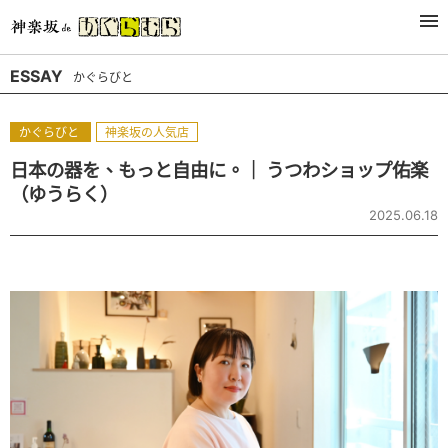
最新
類別
連載
作者
ESSAY
かぐらびと
かぐらびと
神楽坂の人気店
日本の器を、もっと自由に。｜ うつわショップ佑楽
（ゆうらく）
2025.06.18