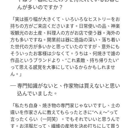
んが多いのですか？
「実は振り幅が大きくて、いろいろなヒストリーをお
持ちの方がご来店くださいます。日常使いの品、神楽
坂観光のお土産、料理人の方がお店で使う器。海外の
方も多いですね。開業前は器に造詣の深い、落ち着い
た世代の方が多いかと思っていたのですが、意外にも
そういったお客様は少なくて。うちは、何焼きで誰の
作品というブランドより、“これ素敵、持ち帰りたい”
って思える感覚を大事にしているからかもしれませ
ん。」
専門知識がないと、作家物は買えないと思い
込んでいました。
「私たち自身、焼き物の専門家じゃないですし、土の
違いを作家さんに教えてもらったときに“へぇ〜”って
言ったくらい（一同笑）。でもそれでいいと思うんで
す。お洋服だって、繊維の産地を決め打ちにして買う