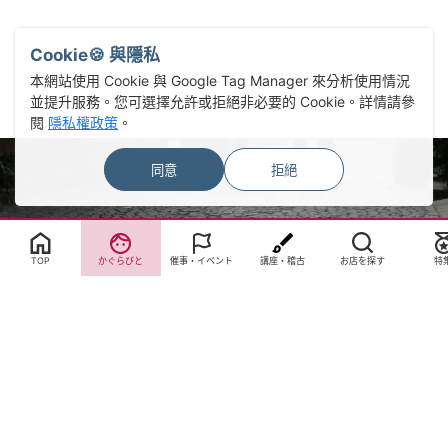
Cookie🍪 與隱私
本網站使用 Cookie 與 Google Tag Manager 來分析使用情況
並提升服務。您可選擇允許或拒絕非必要的 Cookie。詳情請參
閱
隱私權政策
。
同意
拒絕
Select Language
▼
TOP
かぐらびと
催事・イベント
講座・稽古
お店を探す
特
サイトTOP
運営会社案内
サイト理念とコンセプト