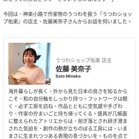
今回は、神楽小路で作家物のうつわを扱う『うつわショッ
プ佑楽』の店主、佐藤美奈子さんからお話を伺いました。
うつわショップ佑楽 店主
佐藤 美奈子
Sato Minako
海外暮らしが長く、外から見た日本の良さを知るから
こそ、和の自分軸をしっかり持つ。フットワークは軽
く、必ず工房を訪ね、作品とともに空気感や手ざわ
り、作家の佇まいごと持ち帰ってくる。道具が几帳面
に整えられたアトリエからは、削ぎ落とされ研ぎ澄ま
された気迫を、創作の熱が立ちのぼる工房には、いま
まさに生まれつつある表現の息づかいを。ものを点で