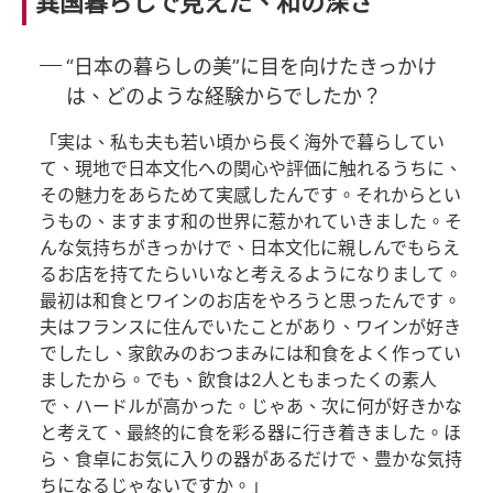
異国暮らしで見えた、和の深さ
“日本の暮らしの美”に目を向けたきっかけ
は、どのような経験からでしたか？
「実は、私も夫も若い頃から長く海外で暮らしてい
て、現地で日本文化への関心や評価に触れるうちに、
その魅力をあらためて実感したんです。それからとい
うもの、ますます和の世界に惹かれていきました。そ
んな気持ちがきっかけで、日本文化に親しんでもらえ
るお店を持てたらいいなと考えるようになりまして。
最初は和食とワインのお店をやろうと思ったんです。
夫はフランスに住んでいたことがあり、ワインが好き
でしたし、家飲みのおつまみには和食をよく作ってい
ましたから。でも、飲食は2人ともまったくの素人
で、ハードルが高かった。じゃあ、次に何が好きかな
と考えて、最終的に食を彩る器に行き着きました。ほ
ら、食卓にお気に入りの器があるだけで、豊かな気持
ちになるじゃないですか。」