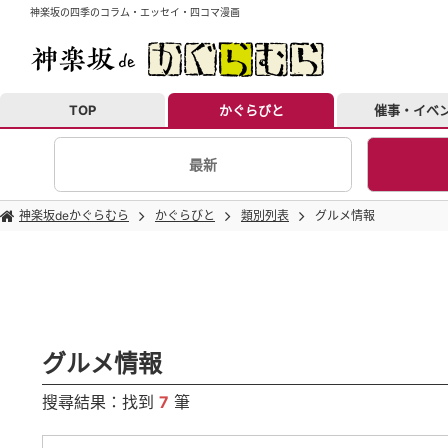
神楽坂の四季のコラム・エッセイ・四コマ漫画
TOP
かぐらびと
催事・イベ
最新
神楽坂deかぐらむら
かぐらびと
類別列表
グルメ情報
グルメ情報
搜尋結果：找到
7
筆