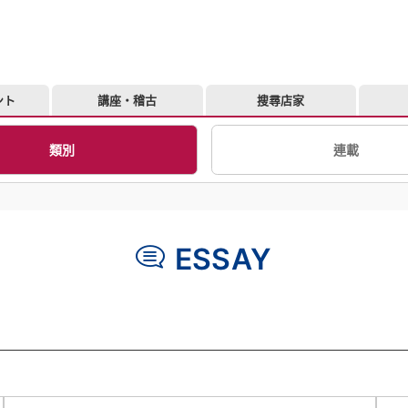
ント
講座・稽古
搜尋店家
類別
連載
ESSAY