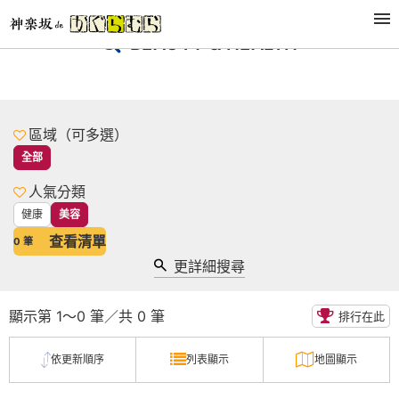
BEAUTY & HEALTH
區域（可多選）
全部
人氣分類
健康
美容
查看清單
0
筆
更詳細搜尋
顯示第 1～0 筆／共 0 筆
排行在此
依更新順序
列表顯示
地圖顯示