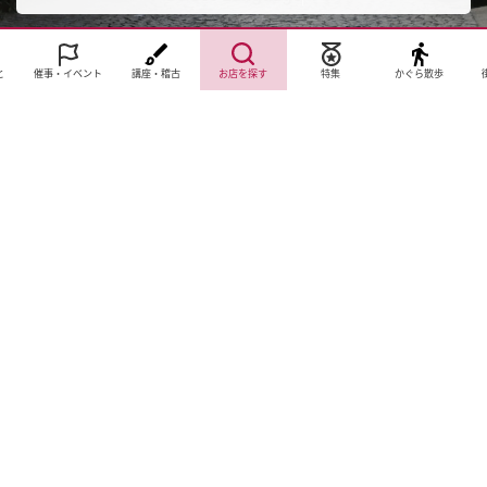
と
催事・イベント
講座・稽古
お店を探す
特集
かぐら散歩
サイトTOP
運営会社案内
サイト理念とコンセプト
プライバシーポリシー
サイトポリシー
お問合せ
掲載申し込み
店舗ログイン
Copyright(c) 2026 神楽坂 de かぐらむら Inc.All Rights Reserved.
Cookie 同意設定