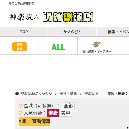
神楽坂下的健康列表
TOP
かぐらびと
催事・イベ
條件
搜尋
文化施設・ギャラリー
神楽坂deかぐらむら
美容・健康
神楽坂下
美容・健康
：
區域（可多選）
全部
人氣分類
健康
美容
查看清單
0
筆