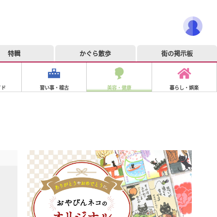
特輯
かぐら散歩
街の掲示板
イド
習い事・稽古
美容・健康
暮らし・娯楽