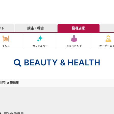
ント
講座・稽古
搜尋店家
グルメ
カフェ＆バー
ショッピング
オーダーメ
BEAUTY & HEALTH
 找到
0
筆結果